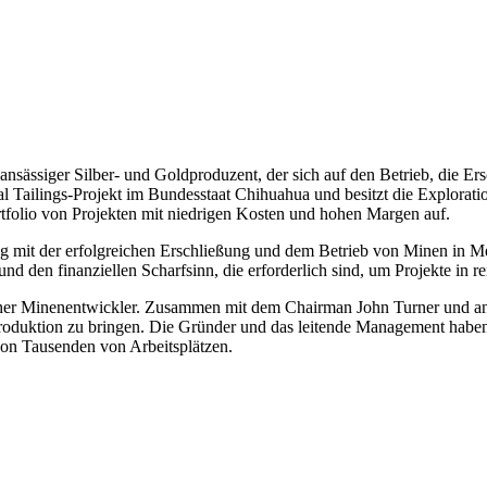
ssiger Silber- und Goldproduzent, der sich auf den Betrieb, die Ers
al Tailings-Projekt im Bundesstaat Chihuahua und besitzt die Explora
rtfolio von Projekten mit niedrigen Kosten und hohen Margen auf.
mit der erfolgreichen Erschließung und dem Betrieb von Minen in Me
nd den finanziellen Scharfsinn, die erforderlich sind, um Projekte in
cher Minenentwickler. Zusammen mit dem Chairman John Turner und and
roduktion zu bringen. Die Gründer und das leitende Management haben
von Tausenden von Arbeitsplätzen.