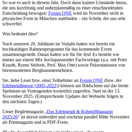
So war es auch in diesem Jahr. Doch dann kamen Umstände hinzu,
die uns kurzfristig und außerplanmäßig zu einer einschneidenden
Entscheidung bewogen:
Forum ONE
wird im November nicht in
physischer Form in München stattfinden – ein Schritt, der uns sehr
schwerfiel.
Was bedeutet dies?
Nach unserem 20. Jubiläum im Vorjahr hatten wir bereits ein
hochkarätiges Rahmenprogramm für das kommende Event
zusammengestellt. Daran halten wir für Sie fest! Es besteht wie
immer aus einem Mix hochspannender Fachvorträge (u.a. mit Peter
Krauth, Ronni Stöferle, Prof. Max Otte) sowie Präsentationen von
börsennotierten Bergbauunternehmen.
Sie, liebe Leser bzw. einst Teilnehmer an
Forum ONE
(bzw. der
Edelmetallmesse (2005-2022)
) können am Bildschirm auf das breite
Spektrum an Vortragenden kostenfrei zugreifen. Start ist der 13.
November 2025. (Entsprechende Updates der Webseite folgen in
den nächsten Tagen.)
Unser Begleitmagazin „
Das Edelmetall & Rohstoffmagazin
2025/26
“ ist davon unberührt und erscheint parallel Mitte November
als Printmagazin und in PDF-Form.