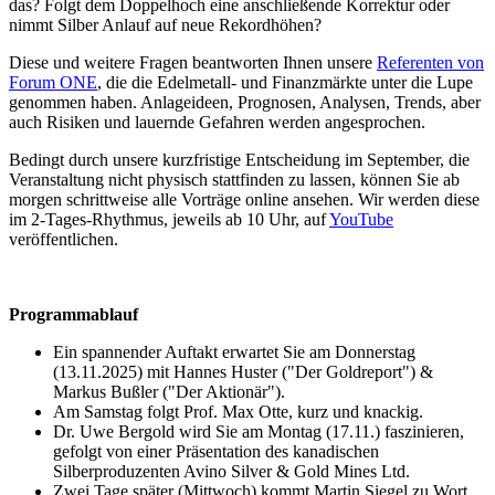
das? Folgt dem Doppelhoch eine anschließende Korrektur oder
nimmt Silber Anlauf auf neue Rekordhöhen?
Diese und weitere Fragen beantworten Ihnen unsere
Referenten von
Forum ONE
, die die Edelmetall- und Finanzmärkte unter die Lupe
genommen haben. Anlageideen, Prognosen, Analysen, Trends, aber
auch Risiken und lauernde Gefahren werden angesprochen.
Bedingt durch unsere kurzfristige Entscheidung im September, die
Veranstaltung nicht physisch stattfinden zu lassen, können Sie ab
morgen schrittweise alle Vorträge online ansehen. Wir werden diese
im 2-Tages-Rhythmus, jeweils ab 10 Uhr, auf
YouTube
veröffentlichen.
Programmablauf
Ein spannender Auftakt erwartet Sie am Donnerstag
(13.11.2025) mit Hannes Huster ("Der Goldreport") &
Markus Bußler ("Der Aktionär").
Am Samstag folgt Prof. Max Otte, kurz und knackig.
Dr. Uwe Bergold wird Sie am Montag (17.11.) faszinieren,
gefolgt von einer Präsentation des kanadischen
Silberproduzenten Avino Silver & Gold Mines Ltd.
Zwei Tage später (Mittwoch) kommt Martin Siegel zu Wort.